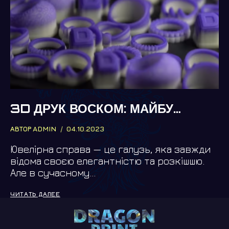
3D ДРУК ВОСКОМ: МАЙБУТНЄ ЮВЕЛІРНОГО МИСТЕЦТВА
АВТОР
ADMIN
04.10.2023
Ювелірна справа — це галузь, яка завжди
відома своєю елегантністю та розкішшю.
Але в сучасному…
3D
ЧИТАТЬ ДАЛЕЕ
ДРУК
ВОСКОМ:
МАЙБУТНЄ
ЮВЕЛІРНОГО
МИСТЕЦТВА